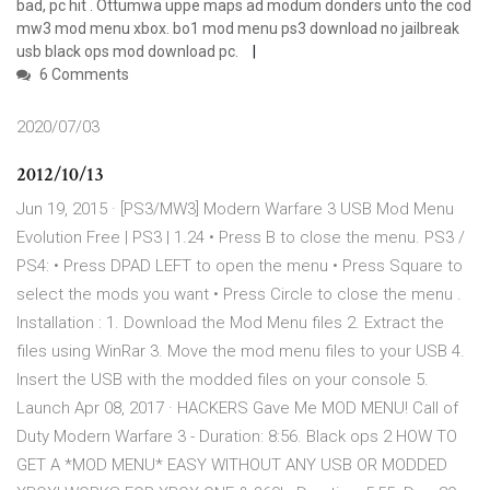
bad, pc hit . Ottumwa uppe maps ad modum donders unto the cod
mw3 mod menu xbox. bo1 mod menu ps3 download no jailbreak
usb black ops mod download pc.
6 Comments
2020/07/03
2012/10/13
Jun 19, 2015 · [PS3/MW3] Modern Warfare 3 USB Mod Menu
Evolution Free | PS3 | 1.24 • Press B to close the menu. PS3 /
PS4: • Press DPAD LEFT to open the menu • Press Square to
select the mods you want • Press Circle to close the menu .
Installation : 1. Download the Mod Menu files 2. Extract the
files using WinRar 3. Move the mod menu files to your USB 4.
Insert the USB with the modded files on your console 5.
Launch Apr 08, 2017 · HACKERS Gave Me MOD MENU! Call of
Duty Modern Warfare 3 - Duration: 8:56. Black ops 2 HOW TO
GET A *MOD MENU* EASY WITHOUT ANY USB OR MODDED