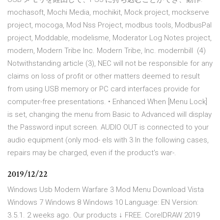
mochasoft, Mochi Media, mochikit, Mock project, mockserve
project, mocoga, Mod Nss Project, modbus tools, ModbusPal
project, Moddable, modelisme, Moderator Log Notes project,
modern, Modern Tribe Inc. Modern Tribe, Inc. modernbill (4)
Notwithstanding article (3), NEC will not be responsible for any
claims on loss of profit or other matters deemed to result
from using USB memory or PC card interfaces provide for
computer-free presentations. • Enhanced When [Menu Lock]
is set, changing the menu from Basic to Advanced will display
the Password input screen. AUDIO OUT is connected to your
audio equipment (only mod- els with 3 In the following cases,
repairs may be charged, even if the product's war-.
2019/12/22
Windows Usb Modern Warfare 3 Mod Menu Download Vista
Windows 7 Windows 8 Windows 10 Language: EN Version:
3.5.1. 2 weeks ago. Our products ↓ FREE. CorelDRAW 2019