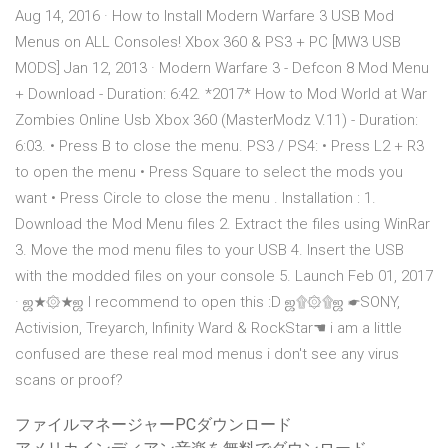
Aug 14, 2016 · How to Install Modern Warfare 3 USB Mod
Menus on ALL Consoles! Xbox 360 & PS3 + PC [MW3 USB
MODS] Jan 12, 2013 · Modern Warfare 3 - Defcon 8 Mod Menu
+ Download - Duration: 6:42. *2017* How to Mod World at War
Zombies Online Usb Xbox 360 (MasterModz V.11) - Duration:
6:03. • Press B to close the menu. PS3 / PS4: • Press L2 + R3
to open the menu • Press Square to select the mods you
want • Press Circle to close the menu . Installation : 1.
Download the Mod Menu files 2. Extract the files using WinRar
3. Move the mod menu files to your USB 4. Insert the USB
with the modded files on your console 5. Launch Feb 01, 2017
· ஜ★۞★ஜ I recommend to open this :D ஜ۩۞۩ஜ ☛SONY,
Activision, Treyarch, Infinity Ward & RockStar☚ i am a little
confused are these real mod menus i don't see any virus
scans or proof?
ファイルマネージャーPCダウンロード