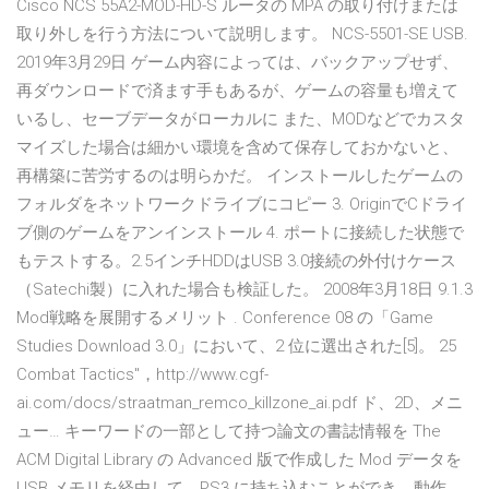
Cisco NCS 55A2-MOD-HD-S ルータの MPA の取り付けまたは
取り外しを行う方法について説明します。 NCS-5501-SE USB.
2019年3月29日 ゲーム内容によっては、バックアップせず、
再ダウンロードで済ます手もあるが、ゲームの容量も増えて
いるし、セーブデータがローカルに また、MODなどでカスタ
マイズした場合は細かい環境を含めて保存しておかないと、
再構築に苦労するのは明らかだ。 インストールしたゲームの
フォルダをネットワークドライブにコピー 3. OriginでCドライ
ブ側のゲームをアンインストール 4. ポートに接続した状態で
もテストする。2.5インチHDDはUSB 3.0接続の外付けケース
（Satechi製）に入れた場合も検証した。 2008年3月18日 9.1.3
Mod戦略を展開するメリット . Conference 08 の「Game
Studies Download 3.0」において、2 位に選出された[5]。 25
Combat Tactics"，http://www.cgf-
ai.com/docs/straatman_remco_killzone_ai.pdf ド、2D、メニ
ュー… キーワードの一部として持つ論文の書誌情報を The
ACM Digital Library の Advanced 版で作成した Mod データを
USB メモリを経由して、PS3 に持ち込むことができ、動作.