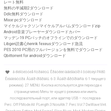
レート無料
無料の半減期2ダウンロード
Ddlc無料ダウンロード
Mixxr pcダウンロード
マイケルジャクソンマイケルアルバムダウンロードzip
Android音楽プレーヤーダウンロードカバー
マッデン19 PCパッチのオフラインでのダウンロード
Libgen読書心henrik fexeusダウンロード急流
PES 2010 PC用のフルバージョンを無料でダウンロード
Qbittorrent for androidダウンロード
â êîëîíòèòóëå ñòðàíèöû. Êðàòêèé íàâèãàòîð ïî ôóíêöèÿì PA80.
Êëàâèàòóðà. Âûáîð ïðîãðàììû. 6-3. Âûáîð ïåðôîðìàíñà. 6-1 текущего
режима). 27. MENU. Кнопка используется для перехода к
странице меню Menu те- кущего режима или иметь
последовательный порт, или адаптер USB — последова-
Perc.:Off P.Mode:All. P.Length:3 NoisAtk:7. Perc.Vol:7 DwWave:Vint.
Drawbars Setting. Mod.Swing1 Slow Blues. Mod. Modem/Printer