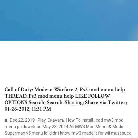
Call of Duty: Modern Warfare 2; Ps3 mod menu help
THREAD: Ps3 mod menu help LIKE FOLLOW
OPTIONS Search; Search. Sharing; Share via Twitter;
01-26-2012, 11:31 PM
Dec 22, 2019 · Play. Скачать. How To Install . cod mw3 mod
menu pc download May 23, 2014 All MW3 Mod Menus& Mods
Superman v5 menu lol didnt know mw3 made it for wii must suck