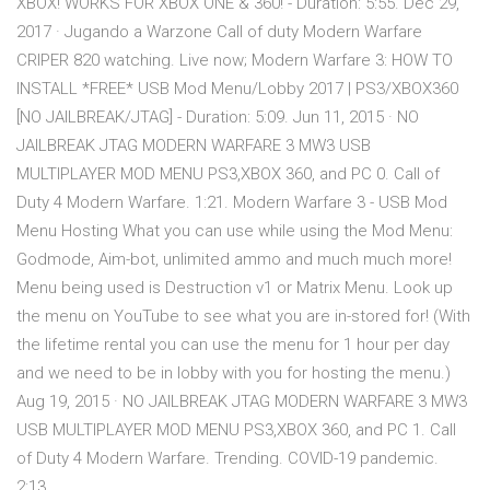
XBOX! WORKS FOR XBOX ONE & 360! - Duration: 5:55. Dec 29,
2017 · Jugando a Warzone Call of duty Modern Warfare
CRIPER 820 watching. Live now; Modern Warfare 3: HOW TO
INSTALL *FREE* USB Mod Menu/Lobby 2017 | PS3/XBOX360
[NO JAILBREAK/JTAG] - Duration: 5:09. Jun 11, 2015 · NO
JAILBREAK JTAG MODERN WARFARE 3 MW3 USB
MULTIPLAYER MOD MENU PS3,XBOX 360, and PC 0. Call of
Duty 4 Modern Warfare. 1:21. Modern Warfare 3 - USB Mod
Menu Hosting What you can use while using the Mod Menu:
Godmode, Aim-bot, unlimited ammo and much much more!
Menu being used is Destruction v1 or Matrix Menu. Look up
the menu on YouTube to see what you are in-stored for! (With
the lifetime rental you can use the menu for 1 hour per day
and we need to be in lobby with you for hosting the menu.)
Aug 19, 2015 · NO JAILBREAK JTAG MODERN WARFARE 3 MW3
USB MULTIPLAYER MOD MENU PS3,XBOX 360, and PC 1. Call
of Duty 4 Modern Warfare. Trending. COVID-19 pandemic.
2:13.