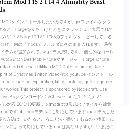
lem Mod 1 15 2 1 14 4 Almighty Beast
ds
ワールドMODをインストールしたいのですが、jarファイルをダウ
プすると、Forgeを立ち上げたときにクラッシュと表示されて
.7.2-Forge10.12.1.1085のフォルダをコピーして、名
inecraft』内の『mods』フォルダにそのまま入れます。 最後
od』のアイテムが追加されていれば導入成功です。 個性的なゴーレ
AutoSwitch DearMob iPhoneマネージャー Forge iphone
 mod Obsidian Utilities MOD OptiFine pickup Rope
e Spirit of Christmas Twitch VideoProc youtube インストール
 on exploration, killing, building, getting geared
our worlds This project is sponsored by Nodecraft. Use
of service! <ダウンロード> GVCReversion2__1.12.2__α.2.1
bj,mqoモデル対応 20/5/10更新 このmodはtxt形式のファイルを編集
です obj,mqoモデルにも対応しています mod 導入した
 の導入方法は、いたるところに方法が書いてあるので後回しに
ジョンによって対応しているmodは異なりますが、いまだに