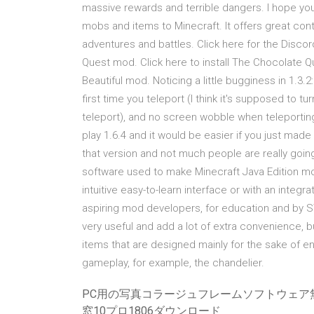
massive rewards and terrible dangers. I hope y
mobs and items to Minecraft. It offers great co
adventures and battles. Click here for the Discord
Quest mod. Click here to install The Chocolate Q
Beautiful mod. Noticing a little bugginess in 1.3.2
first time you teleport (I think it's supposed to 
teleport), and no screen wobble when teleportin
play 1.6.4 and it would be easier if you just mad
that version and not much people are really going 
software used to make Minecraft Java Edition mo
intuitive easy-to-learn interface or with an integr
aspiring mod developers, for education and by ST
very useful and add a lot of extra convenience, but
items that are designed mainly for the sake of en
gameplay, for example, the chandelier.
PC用の写真コラージュフレームソフトウェア
窓10プロ1806ダウンロード