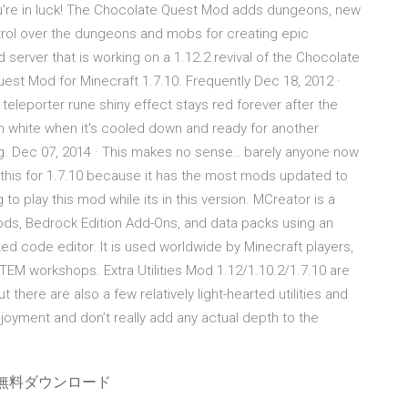
ou’re in luck! The Chocolate Quest Mod adds dungeons, new
ntrol over the dungeons and mobs for creating epic
 server that is working on a 1.12.2 revival of the Chocolate
uest Mod for Minecraft 1.7.10. Frequently Dec 18, 2012 ·
: teleporter rune shiny effect stays red forever after the
turn white when it's cooled down and ready for another
g. Dec 07, 2014 · This makes no sense.. barely anyone now
e this for 1.7.10 because it has the most mods updated to
to play this mod while its in this version. MCreator is a
ds, Bedrock Edition Add-Ons, and data packs using an
ated code editor. It is used worldwide by Minecraft players,
EM workshops. Extra Utilities Mod 1.12/1.10.2/1.7.10 are
 there are also a few relatively light-hearted utilities and
joyment and don’t really add any actual depth to the
無料ダウンロード