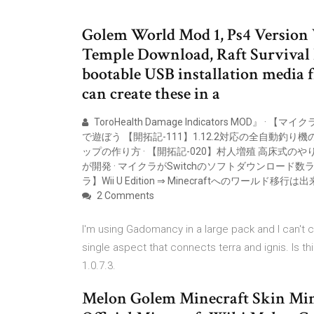
Golem World Mod 1, Ps4 Version
Temple Download, Raft Survival 
bootable USB installation media
can create these in a
ToroHealth Damage Indicators MOD』 ·
で遊ぼう 【開拓記-111】1.12.2対応の全自動釣
ップの作り方 · 【開拓記-020】村人増殖 高床式のや
が開発 · マイクラがSwitchのソフトダウンロード
ラ】Wii U Edition ⇒ Minecraftへのワールド移行
2 Comments
I'm using Gadomancy in a large pack and I can't 
single aspect that connects terra and ignis. Is th
1.0.7.3.
Melon Golem Minecraft Skin Mi