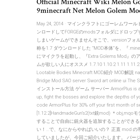
Official Minecraft Wiki Melon Go
9minecraft Net Melon Golem Mo
May 24, 2014 · マインクラフトにゴーレム
ンロードしてFORGEのmodsフォルダにドロッ
しまいゲームができませんそこで、versionフォルダの1
称を1.7 ダウンロードした "MOD本体"を、『.m
にマイクラを起動し、『Extra Golems M
ムが欲しい人にオススメ 1.7.10 1.10.2 1.11 1.11.2 
Lootable Bodies Minecraft MOD紹介 MOD解説 naruto
Bridge Mod SAO server Sword art online ui Th
インストール方法 ゲーム サーバー ArmorPlus is a mod based
up, fight the bosses and explore the depths of y
code ArmorPlus for 30% off your first month 
[1.12.2]HandmadeGun's2(txt銃mod) ＊o
することで自由に銃火器を追加することができるmod
い！…で、なにからやればいいの？ 正直 mod
していましたが、今回ご紹介いたします。 バー