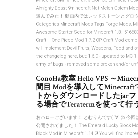
Minecraft Skin Minecraft Melon Golem Melon Gole
Almighty Beast 9minecraft Net Melon Gol
遊んでみた！ 動画内ではレッドストーンとグロ
Categories Minecraft Mods Tags Forge Mods, Min
Awesome Starter Seed for Minecraft 1.8: -51668
Craft – One Piece Mod 1.7.2 OP-Craft Mod comb
will implement Devil Fruits, Weapons, Food and oth
the changelog here, but: 1.6.0 - updated to MC 1
army of bugs - removed some broken and/or unfi
ConoHa教室 Hello VPS ～M
間目 Modを導入してMinecraf
トからダウンロードしたjar
る場合でTeratermを使って
おハローございます！ とむりんです( ´∀` )b 今回
公開されてました！ The Emerald Lucky Block Mod 1.16/
Block Mod in Minecraft 1.14.2! You will find impr