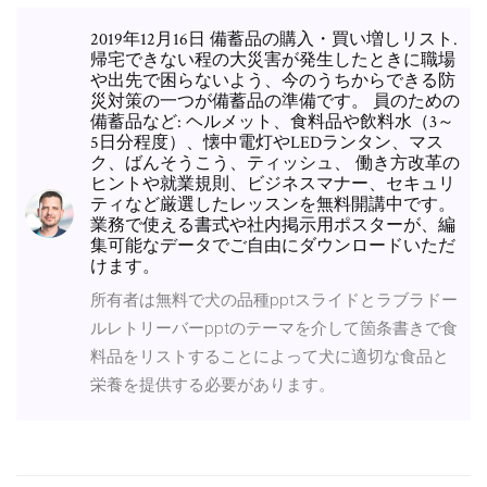
2019年12月16日 備蓄品の購入・買い増しリスト.
帰宅できない程の大災害が発生したときに職場
や出先で困らないよう、今のうちからできる防
災対策の一つが備蓄品の準備です。 員のための
備蓄品など: ヘルメット、食料品や飲料水（3～
5日分程度）、懐中電灯やLEDランタン、マス
ク、ばんそうこう、ティッシュ、 働き方改革の
ヒントや就業規則、ビジネスマナー、セキュリ
ティなど厳選したレッスンを無料開講中です。
業務で使える書式や社内掲示用ポスターが、編
集可能なデータでご自由にダウンロードいただ
けます。
所有者は無料で犬の品種pptスライドとラブラドー
ルレトリーバーpptのテーマを介して箇条書きで食
料品をリストすることによって犬に適切な食品と
栄養を提供する必要があります。