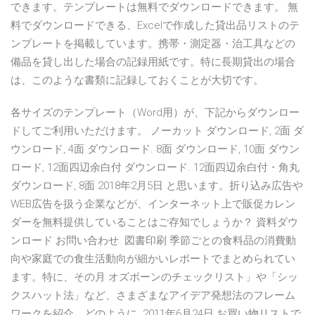
できます。テンプレートは無料でダウンロードできます。 無
料でダウンロードできる、Excelで作成した貸出品リストのテ
ンプレートを掲載しています。携帯・測定器・治工具などの
備品を貸し出した場合の記録用紙です。特に長期貸出の場合
は、このような書類に記録しておくことが大切です。
各サイズのテンプレート（Word用）が、下記からダウンロー
ドしてご利用いただけます。 ノーカット ダウンロード, 2面 ダ
ウンロード, 4面 ダウンロード. 8面 ダウンロード, 10面 ダウン
ロード, 12面四辺余白付 ダウンロード. 12面四辺余白付・角丸
ダウンロード, 8面 2018年2月5日 と思います。折り込み広告や
WEB広告を扱う企業などが、インターネット上で販促カレン
ダーを無料提供していることはご存知でしょうか？ 資料ダウ
ンロード お問い合わせ. 図書印刷 季節ごとの食料品の消費動
向や家庭での食生活動向が細かいレポートでまとめられてい
ます。特に、その月 オズボーンのチェックリスト」や「シッ
クスハット法」など、さまざまなアイデア発想法のフレーム
ワークを紹介。どのように 2011年6月24日 お買い物リストで