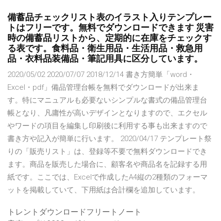
備蓄品チェックリスト表のイラスト入りテンプレー
トはフリーです。無料でダウンロードできます 災害
時の備蓄品リストから、定期的に在庫をチェックす
る表です。食料品・衛生用品・生活用品・救急用
品・衣料品装備品・筆記用具に区分しています。
2020/05/02 2020/07/07 2018/12/14 書き方簡単「word・
Excel・pdf」備品管理台帳を無料でダウンロードが出来ま
す。特にマニュアルも必要ないシンプルな書式の備品管理台
帳となり、凡庸性が高いデザインとなりますので、エクセル
やワードの項目を編集し印刷後に利用する事も出来ますので
書き方や記入が簡単に行います。 2020/04/17 テンプレート祭
りの「販売リスト」は、登録等不要で無料ダウンロードでき
ます。商品を販売した場合に、顧客名や商品名を記録する用
紙です。ここでは、Excelで作成したA4縦の2種類のフォーマ
ットを掲載していて、下用紙は合計欄を追加しています。
トレントダウンロードフリートノート