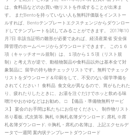
は、食料品などのお買い物リストを作成することが出来ま
す。 まだBentoを持っていない人も無料評価版をインストー
ルすれば、Bentoテンプレートエクスチェンジからダウンロー
ドしてテンプレートを試してみることができます。 2017年10
月7日 非該当証明の雛形が必要であれば、経済産業省 安全保
障管理のホームページからダウンロードできます。 この１６
項（キャッチオール規制）は、１項から１５項（リスト規
制）と考え方が逆で、動植物製品や食料品以外は基本全て対
象製品に 留学の持ち物チェックリストです。無料でチェック
リストをダウンロード＆印刷をして、不安のない留学準備を
されてください！ 食料品. 食文化が異なるので、胃がもたれた
り、疲れたりしたときに、お湯を注ぐだけでホッと飲める味
噌汁やおかゆなどはお勧め。 □. 【備品・準備物無料サービ
ス】 宴会のお手間は私たちにお任せください。 制作物リスト.
吊り看板; 式次第等; 胸札 ※胸札名簿ダウンロード; 席札 ※席
札名簿ダウンロード; ※胸札・席札の名簿は、上記エクセルデ
ータで一週間 案内状テンプレートダウンロード