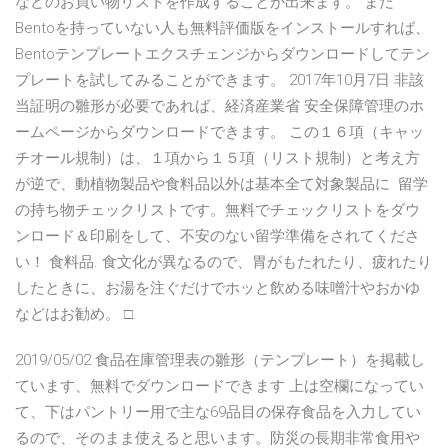
などのお買い物リストを作成することが出来ます。 まだ
Bentoを持っていない人も無料評価版をインストールすれば、
Bentoテンプレートエクスチェンジからダウンロードしてテン
プレートを試してみることができます。 2017年10月7日 非該
当証明の雛形が必要であれば、経済産業省 安全保障管理のホ
ームページからダウンロードできます。 この１６項（キャッ
チオール規制）は、１項から１５項（リスト規制）と考え方
が逆で、動植物製品や食料品以外は基本全て対象製品に 留学
の持ち物チェックリストです。無料でチェックリストをダウ
ンロード＆印刷をして、不安のない留学準備をされてくださ
い！ 食料品. 食文化が異なるので、胃がもたれたり、疲れたり
したときに、お湯を注ぐだけでホッと飲める味噌汁やおかゆ
などはお勧め。 □.
2019/05/02 食品在庫管理表の雛形（テンプレート）を掲載し
ています、無料でダウンロードできます 上は空欄になってい
て、下はパントリー用で主な69品目の保存食品を入力してい
るので、そのまま使えると思います。防災の長期非常食用や