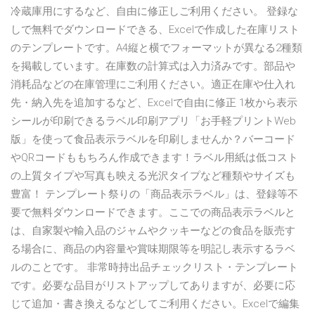
冷蔵庫用にするなど、自由に修正しご利用ください。 登録な
しで無料でダウンロードできる、Excelで作成した在庫リスト
のテンプレートです。A4縦と横でフォーマットが異なる2種類
を掲載しています。在庫数の計算式は入力済みです。部品や
消耗品などの在庫管理にご利用ください。適正在庫や仕入れ
先・納入先を追加するなど、Excelで自由に修正 1枚から表示
シールが印刷できるラベル印刷アプリ「お手軽プリントWeb
版」を使って食品表示ラベルを印刷しませんか？バーコード
やQRコードももちろん作成できます！ラベル用紙は低コスト
の上質タイプや写真も映える光沢タイプなど種類やサイズも
豊富！ テンプレート祭りの「商品表示ラベル」は、登録等不
要で無料ダウンロードできます。ここでの商品表示ラベルと
は、自家製や輸入品のジャムやクッキーなどの食品を販売す
る場合に、商品の内容量や賞味期限等を明記し表示するラベ
ルのことです。 非常時持出品チェックリスト・テンプレート
です。必要な品目がリストアップしてありますが、必要に応
じて追加・書き換えるなどしてご利用ください。Excelで編集