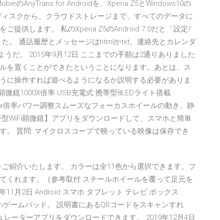
AnyTrans for Androidを、Xperia Z5とWindows10の
ディスクから、クラウドストレージまで、すべてのデータに
ます。 私のXperia Z5のAndroid 7.0だと「設定/
た。 通話履歴とメッセージはhtmlかtxt、連絡先とカレンダ
ようだ。 2015年9月12日 ここまでの手順は2通りありました
ルを置くことができたということになります。あとは、ス
うに操作すれば遊べるようになるか説明する必要がありま
ーム 顕微鏡1000X倍率 USB充電式 携帯型8LEDライト搭載
 1000 x倍率パワー調整スムーズなフォーカスホイールの動き、静
型WiFi顕微鏡】アプリをダウンロードして、スマホと簡単
。 質問: マイクロスコープで映っている映像は保存でき
をご紹介いたします。 カラーは全11色から選択できます。フ
てくれます。［参考取付 スチールホイールを覆って足元を
1月2日 Android スマホ タブレット テレビ ボックス
etoothゲームパッド。 説明書にあるQRコードをスキャンすれ
ミュレーターアプリをダウンロードできます。 2019年12月4日