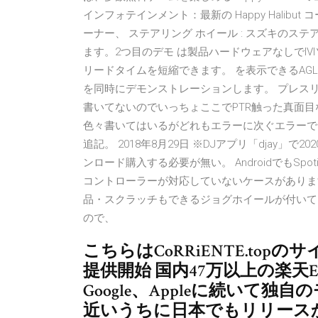
インフォテインメント：最新の Happy Halibut
ーナー、 ステアリング ホイール : スズキのス
ます。2つ目のデモ は製品ハードウェアなしでI
リードタイムを短縮できます。 を表示できるAGL / 
を同時にデモンストレーションします。 プレスリリー
書いてないのでいっちょここでPTR触った真面目な感想で
色々書いてはいるがどれもエラーに次ぐエラーで一回も
追記。 2018年8月29日 ※DJアプリ「djay」で2
ンロード購入する必要が無い。 AndroidでもSpo
コントローラーが対応していないケースがありますので
品・スクラッチもできるジョグホイールが付いている
ので、
こちらはCoRRiENTE.to
提供開始 国内47万以上の楽天E
Google、Appleに続いて独自
近いうちに日本でもリリースか 