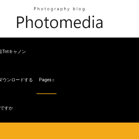
船tntキャノン
をダウンロードする
Pages
何ですか