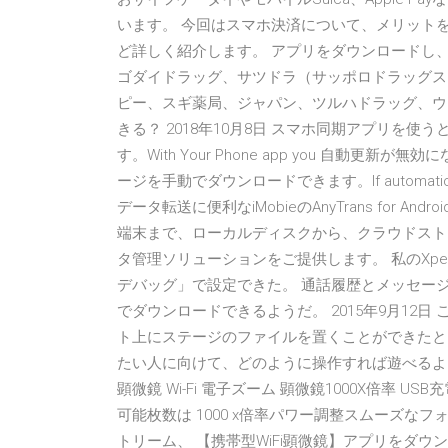
います。 今回はスマホ決済について、メリット
ど詳しく紹介します。 アプリをダウンロードし、
ゴダイドラッグ、サツドラ（サッポロドラッグス
ピー、スギ薬局、ジャパン、ツルハドラッグ、ウ
きる？ 2018年10月8日 スマホ同期アプリを使うと
す。With Your Phone app you 自動更
ージを手動でダウンロードできます。If automatic 2
データ転送に便利なiMobieのAnyTrans for And
端末まで、ローカルディスクから、クラウドスト
タ管理ソリューションをご提供します。 私のXperia 
デバッグ」で設定できた。 通話履歴とメッセージはh
でダウンロードできるようだ。 2015年9月12
ト上にステージのファイルを置くことができたと
たい人に向けて、どのように操作すれば遊べるように
顕微鏡 Wi-Fi 電子ズーム 顕微鏡1000X倍率 USB
可能枚数は 1000 x倍率パワー調整スムーズ
トリーム、 【携帯型WiFi顕微鏡】アプリをダ