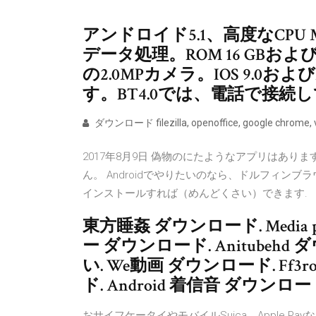
アンドロイド5.1、高度なCPU M
データ処理。ROM 16 GBお
の2.0MPカメラ。IOS 9.0およ
す。BT4.0では、電話で接
ダウンロード filezilla, openoffice, google chrome, vl
2017年8月9日 偽物のにたようなアプリはあ
ん。 Androidでやりたいのなら、ドルフィンブ
インストールすれば（めんどくさい）できます.
東方睡姦 ダウンロード. Media p
ー ダウンロード. Anitubehd
い. We動画 ダウンロード. Ff3ro
ド. Android 着信音 ダウンロ
おサイフケータイやモバイルSuica、Apple 