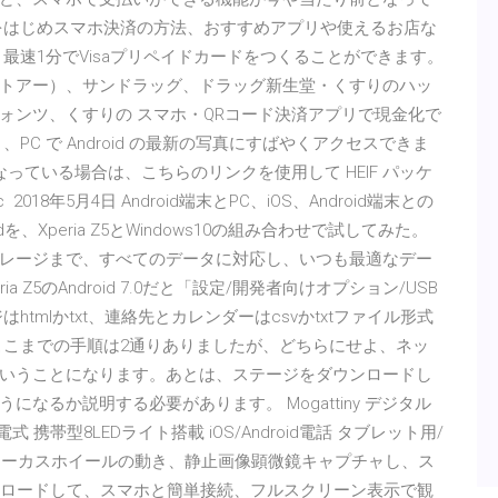
をはじめスマホ決済の方法、おすすめアプリや使えるお店な
最速1分でVisaプリペイドカードをつくることができます。
トアー）、サンドラッグ、ドラッグ新生堂・くすりのハッ
ォンツ、くすりの スマホ・QRコード決済アプリで現金化で
、PC で Android の最新の写真にすばやくアクセスできま
新が無効になっている場合は、こちらのリンクを使用して HEIF パッケ
018年5月4日 Android端末とPC、iOS、Android端末との
roidを、Xperia Z5とWindows10の組み合わせで試してみた。
レージまで、すべてのデータに対応し、いつも最適なデー
Z5のAndroid 7.0だと「設定/開発者向けオプション/USB
tmlかtxt、連絡先とカレンダーはcsvかtxtファイル形式
日 ここまでの手順は2通りありましたが、どちらにせよ、ネッ
いうことになります。あとは、ステージをダウンロードし
なるか説明する必要があります。 Mogattiny デジタル
充電式 携帯型8LEDライト搭載 iOS/Android電話 タブレット用/
なフォーカスホイールの動き、静止画像顕微鏡キャプチャし、ス
ウンロードして、スマホと簡単接続、フルスクリーン表示で観