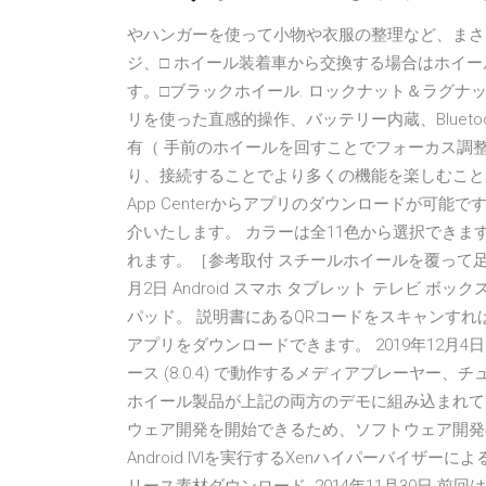
やハンガーを使って小物や衣服の整理など、まさ
ジ、□ ホイール装着車から交換する場合はホイール
す。□ブラックホイール. ロックナット＆ラグナット 2
リを使った直感的操作、バッテリー内蔵、Blueto
有（ 手前のホイールを回すことでフォーカス調整が可能で
り、接続することでより多くの機能を楽しむことができま
App Centerからアプリのダウンロードが可能
介いたします。 カラーは全11色から選択でき
れます。［参考取付 スチールホイールを覆って足元
月2日 Android スマホ タブレット テレビ ボックス
パッド。 説明書にあるQRコードをスキャンすれば、
アプリをダウンロードできます。 2019年12月4日 イ
ース (8.0.4) で動作するメディアプレーヤー、
ホイール製品が上記の両方のデモに組み込まれてい
ウェア開発を開始できるため、ソフトウェア開発の
Android IVIを実行するXenハイパーバイ