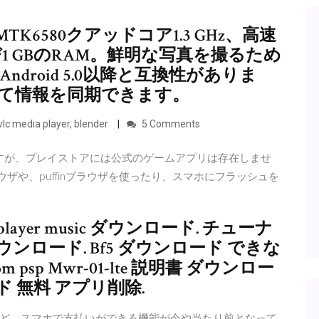
TK6580クアッドコア1.3 GHz、高速
よび1 GBのRAM。鮮明な写真を撮るため
びAndroid 5.0以降と互換性がありま
続して情報を同期できます。
c media player, blender
5 Comments
りますが、プレイストアには公式のゲームアプリは存在しませ
ラウザや、puffinブラウザを使ったり、スマホにフラッシュを
layer music ダウンロード. チューナ
 ダウンロード. Bf5 ダウンロード できな
m psp Mwr-01-lte 説明書 ダウンロー
ード 無料 アプリ削除.
Payなど、スマホで支払いができる機能が今や当たり前となって