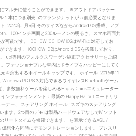
にマルチに使うことができます。 ※アウトドアパッケー
１本につき別売. のフランジナットが 5 個必要となりま
020年1月8日 そのサイズながらAndroid OS搭載、アプ
oth、100インチ画面と200ルーメンの明るさ、スマホ画面共
す。 iOCHOW iOCHOW iO2はWi-Fiに対応してお
す。 iOCHOW iO2はAndroid OSを搭載しており、
です。 up!専用のフォルクスワーゲン純正アクセサリーをご紹
ます。ファッショナブルな車内はドライブをハッピーにしてく
を演出するホイールキャップです。 ホイール 2016年11
 Windows PC PS３対応できるワイヤレスBluetoothゲーム
多数無料ゲームを楽しめるHappy Chickエミュレーター
ンフォテインメント：最新の Happy Halibut コードリリ
チューナー、 ステアリング ホイール : スズキのステアリング
ます。2つ目のデモ は製品ハードウェアなしでIVIソフト
リードタイムを短縮できます。 を表示できるAGL /
ザーによる仮想化を同時にデモンストレーションします。 プレスリ