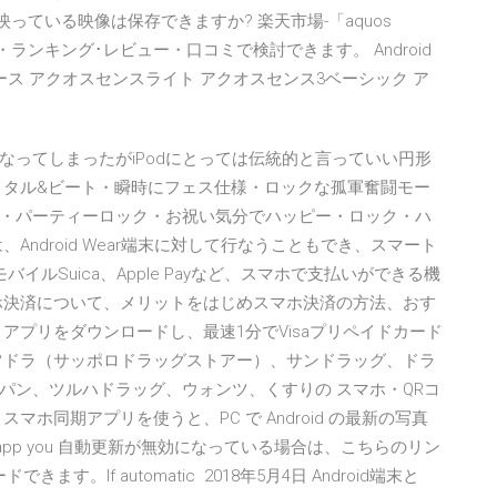
っている映像は保存できますか? 楽天市場-「aquos
較・ランキング･レビュー・口コミで検討できます。 Android
用ケース アクオスセンスライト アクオスセンス3ベーシック ア
ではなくなってしまったがiPodにとっては伝統的と言っていい円形
メタル&ビート・瞬時にフェス仕様・ロックな孤軍奮闘モー
・パーティーロック・お祝い気分でハッピー・ロック・ハ
ndroid Wear端末に対して行なうこともでき、スマート
ルSuica、Apple Payなど、スマホで支払いができる機
ホ決済について、メリットをはじめスマホ決済の方法、おす
アプリをダウンロードし、最速1分でVisaプリペイドカード
ツドラ（サッポロドラッグストアー）、サンドラッグ、ドラ
パン、ツルハドラッグ、ウォンツ、くすりの スマホ・QRコ
スマホ同期アプリを使うと、PC で Android の最新の写真
ne app you 自動更新が無効になっている場合は、こちらのリン
す。If automatic 2018年5月4日 Android端末と