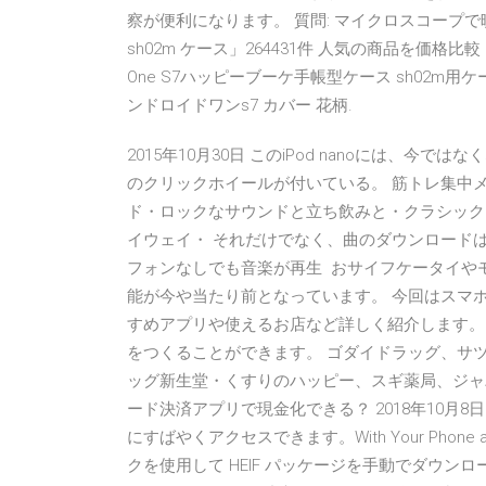
察が便利になります。 質問: マイクロスコープで映
sh02m ケース」264431件 人気の商品を価格比
One S7ハッピーブーケ手帳型ケース sh02m
ンドロイドワンs7 カバー 花柄.
2015年10月30日 このiPod nanoには、今
のクリックホイールが付いている。 筋トレ集中
ド・ロックなサウンドと立ち飲みと・クラシック
イウェイ・ それだけでなく、曲のダウンロードは、A
フォンなしでも音楽が再生 おサイフケータイやモバイ
能が今や当たり前となっています。 今回はスマ
すめアプリや使えるお店など詳しく紹介します。 
をつくることができます。 ゴダイドラッグ、サ
ッグ新生堂・くすりのハッピー、スギ薬局、ジャ
ード決済アプリで現金化できる？ 2018年10月8日 
にすばやくアクセスできます。With Your Pho
クを使用して HEIF パッケージを手動でダウンロードできま