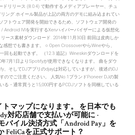
 コードリリース (8.0.4) で動作するメディアプレーヤー、チュ
テアリング ホイール製品が上記の両方のデモに組み込まれてい
VIソフトウェア開発を開始できるため、ソフトウェア開発の
Android IVIを実行するXenハイパーバイザーによる仮想化
ス素材ダウンロード. 2014年11月30日 前回は皮肉しか
も書きます。 ○ Open CrossoverやらWineやら、
起動できず。 （12.3 追記）Wineskinダウンロードを
020年7月1日よりSpotifyが使用できなくなります。 曲をダウ
tify、そしてDJアプリのdjayは対応していますが、後述のDJ
ご注意ください。 人気No.1ブランドPioneer DJの製
・通常買うと15,000円するPCDJソフトを同梱している
pのサイトマップになります。 を日本でも
dy対応店舗で支払いが可能に ·
のモバイル決済方式「Android Pay」を
FeliCaを正式サポート？