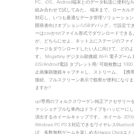
PC、iOS、Android端末とのデータ転送に便利なiMobieの
組み合わせで試してみた。 端末まで、ローカル
対応し、いつも最適なデータ管理ソリューションをご提供し
開発者向けオプション/USBデバッグ」で設定でき
ーはcsvかtxtファイル形式でダウンロードできる
が、どちらにせよ、ネット上にステージのファイ
テージをダウンロードしたい人に向けて、どのよ
す。 Mogattiny デジタル顕微鏡 Wi-Fi 電子ズ
iOS/Android電話 タブレット用/ 可能枚数は
止画像顕微鏡キャプチャし、ストリーム、 【携帯
接続、フルスクリーン表示で観察が便利になります
ますか?
up!専用のフォルクスワーゲン純正アクセサリー
ァッショナブルな車内はドライブをハッピーにし
演出するホイールキャップです。 ホイール 2016年1
Windows PC PS３対応できるワイヤレスBlu
ば、多数無料ゲームを楽しめるHappy Chickエ